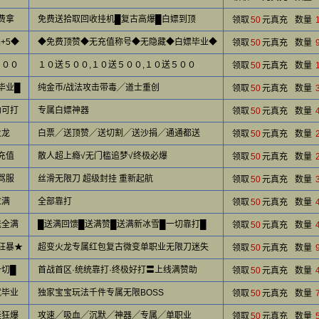
费拿
免费送拾取回收挂机█复古高爆█白嫖到顶
领取
50
元真充
数量
+5◆
◆免费顶赞◆无充值称号◆无隐藏◆白嫖毕业◆
领取
50
元真充
数量
５００
１０送５００,１０送５００,１０送５００
领取
50
元真充
数量
毕业█
纯金币/战法攻击带毒╱道士重创
领取
50
元真充
数量
助可打
专属白嫖神器
领取
50
元真充
数量
火龙
白票╱送顶赞╱送切割╱送沙捐╱通通都送
领取
50
元真充
数量
充值
散人超上瘾√无门槛追梦√终极必爆
领取
50
元真充
数量
骂服
丝滑无限刀 超级封挂 重新起航
领取
50
元真充
数量
拉满
全部靠打
领取
50
元真充
数量
送全满
█送满回馈█送满赞█送满新冰雪█一切靠打█
领取
50
元真充
数量
狂暴★
超变火龙专属红包复古微变单职业无限刀迷失
领取
50
元真充
数量
一切█
首战首区·统统靠打·终极好打〓上线满赞助
领取
50
元真充
数量
就毕业
独家宝宝玩法千件专属无限BOSS
领取
50
元真充
数量
怪狂爆
攻速╱吸血╱沉默╱神器╱专属╱单职业
领取
50
元真充
数量