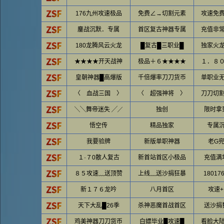
176九州攻速极品
免费∠→切割元素
攻速免
鏖战沉默．专属
首区复古神器专属
充值非
180龙腾风云火龙
█复古█三职业█
独家火
★★★★开天战神
极品＋６★★★★
１．８
皇朝神器█高爆版
千倍爆率刀刀货币
单职业
〈 血战三国 〉
〈 超强神将 〉
刀刀切
╲╲舞帝迷失 ╱╱
独创
限时拿
悟空传
精品独家
专属
我要验牌
新版单职神器
老G
１·７0散人复古
新首站首区小极品
充值满
８５攻速﹏送顶赞
上线﹏送沙捐狂暴
18017
新１７６龙吟
八月首区
攻速+
天下大乱█26季
杀神恶魔首战首区
送沙捐
鸡美神器刀刀货币
白嫖毕业█攻速█
看脸大