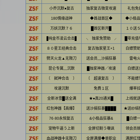
小乔沉默●复古
独家复古微变攻速
礼包免
180情缘战神
◆首战首区◆
◆小极品
万妖沉默７６
█首区新开█
１０送
█纯金币凌云合击█
╲ 独家免赞助 ╱
█零充值
８０星王经典合击
复古独家星王+1
白嫖赞
劈天火龙▲无限刀
送会员﹏沙捐狂暴
雷电
昆仑专属﹏沉默
█独家神器╱攻速
白嫖送
〔 弑神合击 〕
〔 超速复古 〕
不能嫖
攻速沉默
免费１区
爆率
全新冰雪█送全满
★●真20通关█
上线就
红包神器【高爆】
送沙捐狂暴████
★送纱绢
76·80永恒复古
&小极品狂暴&
█白嫖
宠物牛逼う上新
全屏切割う嘲讽
领会员
血战神器╋无限刀
全屏满爆◆单职业
满屏红