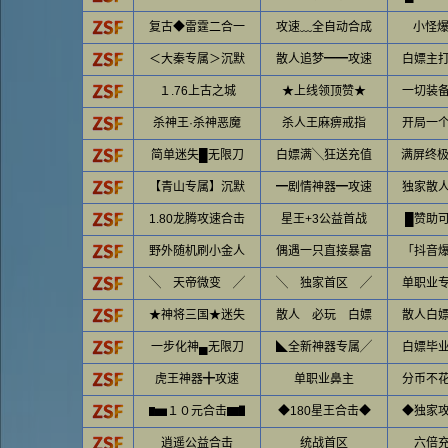
复古◆雷霆二合一
攻速﹏全自动合成
小怪爆
＜大秦专属＞沉默
散人追梦━━攻速
白嫖主
１.76上古之城
★上线领顶赞★
一切装
杀神王·杀神恶魔
杀人王麻痹戒指
开局一
简单迷失█无限刀
白嫖满╲狂送充值
满屏终极b
【青山专属】沉默
━剧情神器━攻速
独家散
1.80龙腾攻速合击
星王+3公益首战
█赞助
野外随机刷小金人
偶遇一只直接暴富
「抖音
╲ 天帝微变 ╱
╲ 独家首区 ╱
单职业
★神将三国★迷失
散人 必玩 白嫖
散人白
一步化神▄无限刀
◣全新神器专属╱
白嫖毕
虎王神器╋攻速
单职业鼻主
分币不
▆▅１０元合击▆▇
◆180星王合击◆
◆独家
逍遥公益合击
统战首区
六倍