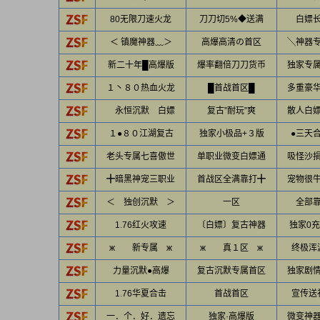
80无限刀速火龙
刀刀切5%◆送满
白嫖
＜ 镇魔神器﹏＞
高爆高清の首区
╲神器
新二十年█高爆版
爆率翻倍刀刀货币
独家专
１丶８０热血火龙
█首战首区█
多重豪
永恒沉默 白嫖
复古”耐玩”爽
散人白
１●８０江湖复古
独家小极品+３版
●三天
老头专属七喜傲世
单职业微变白嫖通
吸怪沙
╋暗黑神宠三职业
首战区全满靠打╋
宠物很
＜ 独创沉默 ＞
一区
全部
1.76红火攻速
〔白嫖〕复古神器
独家0
ж 新专属 ж
ж 真１区 ж
终极浑
力量沉默●高爆
复古沉默专属首区
独家剧
1.76华夏合击
首战首区
宣传送
一．个．好．遗忘
独家·高爆版
微变神