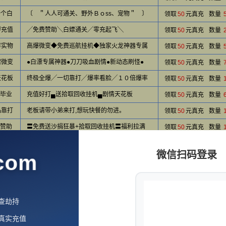
一个白
〔 ＂人人可通关、野外Ｂｏss、宠物＂ 〕
领取
50
元真充
数量
得充值
╱免费赞助╲白嫖通关╱零充起飞╲
领取
50
元真充
数量
屏实物
高爆微变◆免费巡航挂机◆独家火龙神器专属
领取
50
元真充
数量
嫖微变
●白漂专属神器●刀刀吸血剧情●新动态刷怪●
领取
50
元真充
数量
天花板
终极全爆╱一切靠打╱爆率看脸╱１０倍爆率
领取
50
元真充
数量
充毕业
充值好打▄送拾取回收挂机▄剧情天花板
领取
50
元真充
数量

品靠打
老板请带小弟来打,想玩快餐的勿进。
领取
50
元真充
数量
网络不给力，请刷新重试
+赞助
〓免费送沙捐狂暴+拾取回收挂机〓福利拉满
领取
50
元真充
数量
发 」
「 原创 」
领取
50
元真充
数量
微信扫码登录
com
值称号
免费挂机自捡自取╋双切割╋永关服╋无敌挂机
领取
50
元真充
数量
合①╱
╲装备②合①●超级变态●超级解压╱
领取
50
元真充
数量
战区
█首战首区█超低消费█地图多█boss多█
领取
50
元真充
数量
查劫持
对通关
狗策划不是人→开区天降充值→不花钱包通关✓
领取
50
元真充
数量
元真实充值
品+6
〞好玩〞〞低消〞〞挑战〞〞长久〞〞打全满
领取
50
元真充
数量