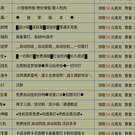
长期
·小怪掉终极·物价保值·散人吃肉·
领取
50
元真充
数量
专属╱
◆ 独 家 版 本 ◆
领取
50
元真充
数量
属剧情
█送沙捐█送狂暴█送挂机█零通天花板
领取
50
元真充
数量
华福利
装备靠打、急缺PK高手
领取
50
元真充
数量
嫖追梦
﹏自动回收﹏自动拾取﹏自动挂机﹏一切靠打
领取
50
元真充
数量
合区●
█一切靠打█免费满级█打金吃肉█长久稳定█
领取
50
元真充
数量
捐冠名
无限制追梦首爆◆零元玩终极◆一切可打
领取
50
元真充
数量
牛逼╋
法师满屏雷电╲道士全屏宠物╲战士溅射攻击╲
领取
50
元真充
数量
靠打
沉默
领取
50
元真充
数量
充全满
免费自动挂机捡物◆攻速176◆回馈可打◆
领取
50
元真充
数量
源★
神王三国╱送切割╱送沙捐╱通通都送
领取
50
元真充
数量
情神器
●挂机拾取免费●充值靠打●终极全靠白嫖●
领取
50
元真充
数量
礼包
免费挂机,自动回收,自动拾取,活动多多
领取
50
元真充
数量
器专属
╊低消费╊无隐藏╊装备靠打╊耐玩保值╊
领取
50
元真充
数量