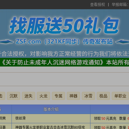
查看授权
举报邮箱：to
击
沉默
迷失
火龙
专属
神器
冰雪
极品
单职业
路
版本介绍
到爽
很丝滑
领取
50
元真充
数量
狂暴
神器专属火龙单职业复古合击冰雪沉默80倍攻
领取
50
元真充
数量