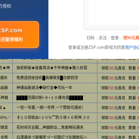
方授权
逆袭█
Ｏ充畅玩╱缺打金╱老板众多╱装备保值
领取
50
元真充
数量
封挂
战英雄重击,道合击减CD,法主体冰冻
领取
50
元真充
数量
全免◆
白嫖一切全爆◆充值好打◆独家单职业
领取
50
元真充
数量
SF.com
扫码
→
关注
→
登录
→
领50元
关Ｘ无
免费顶赞★沙捐★狂暴９９重全屏幻影环绕切
领取
50
元真充
数量
录还能领福利
登录或注册ZSF.com即视为同意
用户协
嫖追梦
( 公益长久耐玩 )
领取
50
元真充
数量
专属火
●╲爆率全开╱白嫖通关●一切靠打╲激情来战╱●
领取
50
元真充
数量
古★神
独家新版★装备简洁★千件神器★散人好混
领取
50
元真充
数量
充通关
免费送回收挂机█高爆微变█白嫖到顶
领取
50
元真充
数量
通血脉
神通血脉道法◆缺打金◆可玩一年
领取
50
元真充
数量
属神器
████范围切割+８+１０爆充值█████
领取
50
元真充
数量
业▲
一怪一专属,一图一世界,一个赞助可通关！
领取
50
元真充
数量
55%╱
╊１０倍吸血+２０%﹌防５攻＋６死神,３０
领取
50
元真充
数量
嫖微变
花时间灭全服﹏神器职业﹏免氪畅玩通关
领取
50
元真充
数量
步全新
白漂通关づ首曝奖づ一切靠打づ长期耐玩＞
领取
50
元真充
数量