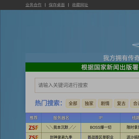
业务合作
保存桌面
收藏网址
热门搜索：
全部
独家
剧情
复古
合
推荐
服务器名
IP
线
╲╲我本沉默 ╱╱
BOSS爆一切
限时拿
封神录弟九季
首战首区单职业
送沙捐