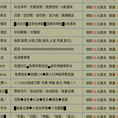
刀切割
玩法多样╲专属宠物╲免费挂机╲0氪通关
领取
50
元真充
数量
单职业
白票╱送顶赞╱送切割╱送沙捐╱通通都送
领取
50
元真充
数量
默微变
█送会员█送背包神器█送群攻神技█0充通关
领取
50
元真充
数量
季首区
任何都爆,一切看脸
领取
50
元真充
数量
单职业
独家,剧情,沙捐,沉默,迷失,火龙,专属,复古1
领取
50
元真充
数量
器专属
超变+9999999999999999999999999999
领取
50
元真充
数量
火龙
低消费激情
领取
50
元真充
数量
SS
充值好打▄免费拾取挂机▄迷失神器单职业
领取
50
元真充
数量
oss
.免费挂机◆高爆176◆散人打神秘特殊武器
领取
50
元真充
数量
费>>
＜＜2026独家沉默·专属·神器·复古·神器＞＞
领取
50
元真充
数量
复古█
赞助可打╱自动捡取╱自动回收╱装备全爆
领取
50
元真充
数量
道盾╱
沉默◆迷失◆火龙◆复古◆微变◆道盾
领取
50
元真充
数量
氪毕业
█装备全爆◆０充玩终极◆０充霸服█
领取
50
元真充
数量
首区█
「专属」「沉默」「神器」「独家」「复古」
领取
50
元真充
数量