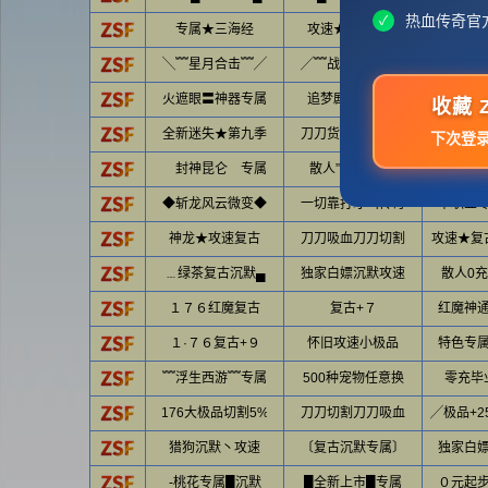
热血传奇官
✓
专属★三海经
攻速★独家新版
█散人
╲﹌星月合击﹌╱
╱﹌战神＋①﹌╲
ＡＣ
火遮眼〓神器专属
追梦剧情丶攻速
◆地图
收藏 Z
全新迷失★第九季
刀刀货币〓必喷水
０充通
下次登
封神昆仑 专属
散人”必玩”白嫖
散人白
◆斩龙风云微变◆
一切靠打才叫传奇
单职业
神龙★攻速复古
刀刀吸血刀刀切割
攻速★复
﹍绿茶复古沉默▄
独家白嫖沉默攻速
散人0
１７６红魔复古
复古+７
红魔神
１·７６复古+９
怀旧攻速小极品
特色专
﹌浮生西游﹌专属
500种宠物任意换
零充毕
176大极品切割5%
刀刀切割刀刀吸血
╱极品+2
猎狗沉默丶攻速
〔复古沉默专属〕
独家白
-桃花专属█沉默
█全新上市█专属
０元起