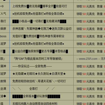
+9
上线免费50█绝无隐藏█爆率全开█充值可打
领取
50
元真充
数量
打人气
●挂机拾取免费●充值靠打●终极全靠白嫖●
领取
50
元真充
数量
备靠打
███小极品+6█一切靠打█无隐藏消费███
领取
50
元真充
数量
个麻痹
杀神恶魔╲专属神器◆无限刀◆迷失沉默公益切
领取
50
元真充
数量
oss
充值好打█免费挂机█特色神器专属单职业
领取
50
元真充
数量
人追梦
●挂机拾取免费●充值靠打●终极全靠白嫖●
领取
50
元真充
数量
可打█
█公益白嫖█独家剧情█复古专属█冰雪极品█
领取
50
元真充
数量
爆款」
「狗“GM”为做此版本历时三年导致被绿」
-- www.ZSF.com --
专属神
——你没玩过——全部免费——
领取
50
元真充
数量
嫖追梦
★无隐藏★无暗坑★长久耐玩★白漂天堂★
领取
50
元真充
数量
业剧情
免费拾取回收挂机╲零通天花板╲一切可打
领取
50
元真充
数量
花全满
╲ ╲ 全靠打 ╱ ╱
领取
50
元真充
数量
攻速◆
█████全新版本█好玩激情██████
领取
50
元真充
数量
充值
无暗坑纯散人自动爬塔自动回收材料
领取
50
元真充
数量