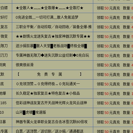
费白嫖
★全散人★灬灬★全靠爆★灬灬★全靠打★
领取
50
元真充
数量
常好打
0充进全图﹏一切可打满﹏散人免氪追梦
领取
50
元真充
数量
龙复古
三职业平衡╱自动捡取╱自动回收╱装备全爆-推
领取
50
元真充
数量
０微变
★★剧情火龙迷失复古★独家神器沉默专属★★
领取
50
元真充
数量
无限刀
送沙捐狂暴█散人天堂█老板战场█终极全爆█
领取
50
元真充
数量
割刀刀
专属神器无限刀◆迷失沉默公益切割◆0充白玩
领取
50
元真充
数量
到爽
很爽很丝滑
领取
50
元真充
数量
沉默
【 免 费 专 属 】
领取
50
元真充
数量
兜底
０充领顶赞→０充得终极→０充玩通关一
领取
50
元真充
数量
地爆
长久稳定★独家复古★特色复古★小极品
领取
50
元真充
数量
6185
佳彩战神战友复古开天战神光辉火龙风云战神
领取
50
元真充
数量
10
山河█虎啸█攻速版
领取
50
元真充
数量
狂暴
神器专属火龙单职业复古合击冰雪沉默80倍攻
领取
50
元真充
数量
陆专属
白票╱送顶赞╱送切割╱送沙捐╱通通都送
领取
50
元真充
数量