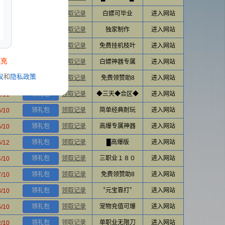
领礼包
领取记录
白嫖可毕业
进入网站
2/10
领礼包
领取记录
独家制作
进入网站
20/20
领礼包
领取记录
免费挂机枝叶
进入网站
3/10
真充
领礼包
领取记录
白嫖神器专属
进入网站
9/11
议
和
隐私政策
领礼包
领取记录
免费领赞助8
进入网站
3/10
领礼包
领取记录
◆三天◆合区◆
进入网站
2/11
领礼包
领取记录
简单经典耐玩
进入网站
6/10
领礼包
领取记录
高爆专属神器
进入网站
5/10
领礼包
领取记录
█高爆版
进入网站
6/12
领礼包
领取记录
三职业１８０
进入网站
4/10
领礼包
领取记录
免费领赞助8
进入网站
7/10
领礼包
领取记录
〝元宝靠打〞
进入网站
8/10
领礼包
领取记录
宠物充值可爆
进入网站
5/10
领礼包
领取记录
单职业无限刀
进入网站
2/10