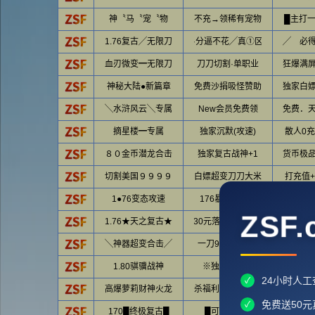
神〝马〝宠〝物
不充→领稀有宠物
█主打
1.76复古╱无限刀
·分逼不花╱真①区
╱ 必
血刃微变━无限刀
刀刀切割·单职业
狂爆满
神秘大陆●新篇章
免费沙捐吸怪赞助
独家白
╲水浒风云╲专属
New会员免费领
免费．
摘星楼━专属
独家沉默(攻速)
散人0
８０金币潜龙合击
独家复古战神+1
货币极
切割美国９９９９
白嫖超变刀刀大米
打充值
1●76变态攻速
176暴力大极品
「 首
ZSF.
1.76★天之复古★
30元落地全满起飞
不卡充
╲神器超变合击╱
一刀999999999
╲攻速②
1.80骐骥战神
※独家战神※
新首
24小时人工
✓
高爆萝莉财神火龙
杀福利怪乱爆充值
白嫖绝
免费送50
✓
170█终极复古█
█可充可打█
特戒小极