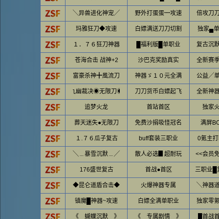
╲异兽进化神宠╱
野外打蛋蛋┉攻速
倍攻刀
玛雅狂刀◆攻速
白嫖满送刀刀切割
独家▄
１．７６狂刀神器
█福利版█单职业
复古沉
苍海合击 战神+2
沙巴克奖励真实
全新赛
富豪杀神╋風流刀
神器ゞ１０元全满
公益╱
九幽裁决◉无限刀◉
刀刀货币白嫖起飞
全新神
追梦火龙
首站首区
独家
葬天迷失●无限刀
免费沙捐吸怪冠名
满屏BO
１.７６瓜子复古
buff套装三职业
0氪主打b
╲﹍暴雪沉默﹍╱
散人必选▊超耐玩
<<会员免
176盛世复古
首战●首区
三职业█
◆昆仑道盾合击◆
火爆神器专属
╲神器
镇魔█神器~攻速
白嫖全满单职业
独家零
《 蝴蝶沉默 》
《 专属剧情 》
█首战