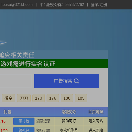
usu@321kf.com
平台服务Q群：
367372762
登录/注册
广告搜索
微变
刀刀
170
176
180
185
礼包
客服QQ
主页地址
领礼包
领取记录
赞助可打
进入网站
6/10
领礼包
领取记录
多次抢删号
进入网站
11/20